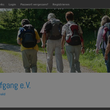
inks
Login
Passwort vergessen?
Registrieren
fgang e.V.
wald