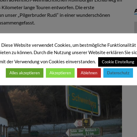
 Kilometer lange Touren entworfen. Die erste
un unser „Pilgerbruder Rudi“ in einer wunderschönen
zusammengefasst.
legen, Ton einschalten, Flügel ausbreiten und mitfliegen –
Diese Website verwendet Cookies, um bestmögliche Funktionalität
ieten zu können. Durch die Nutzung unserer Website erklären Sie si
mit der Verwendung von Cookies einverstanden.
Cookie Einstellung
Alles akzeptieren
Akzeptieren
Ablehnen
Datenschutz