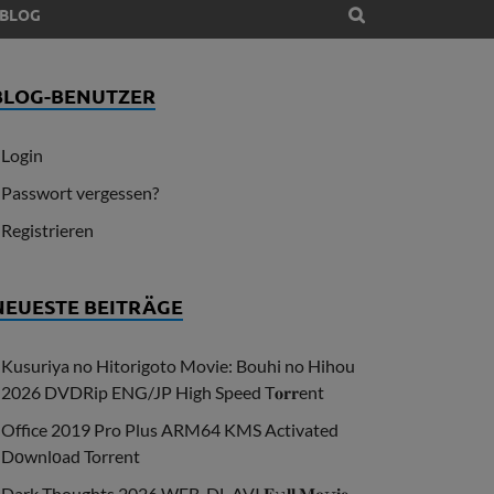
BLOG
BLOG-BENUTZER
Login
Passwort vergessen?
Registrieren
NEUESTE BEITRÄGE
Kusuriya no Hitorigoto Movie: Bouhi no Hihou
2026 DVDRip ENG/JP High Speed T𝐨𝐫𝐫ent
Office 2019 Pro Plus ARM64 KMS Activated
Dоwnlоad Torrent
Dark Thoughts 2026 WEB-DL AVI 𝐅𝚞𝐥𝐥 𝐌𝐨𝚟𝐢𝐞