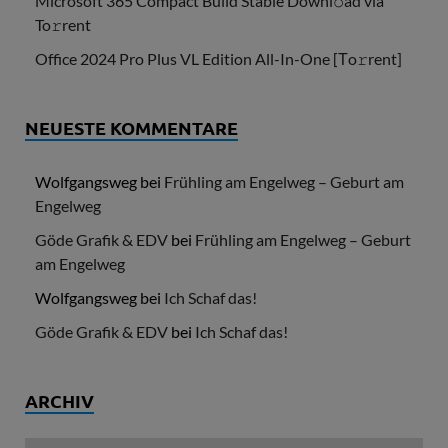
Microsoft 365 Compact Build Stable Downl𝚘ad via
To𝚛rent
Office 2024 Pro Plus VL Edition All-In-One [Тo𝚛rent]
NEUESTE KOMMENTARE
Wolfgangsweg
bei
Frühling am Engelweg – Geburt am
Engelweg
Göde Grafik & EDV
bei
Frühling am Engelweg – Geburt
am Engelweg
Wolfgangsweg
bei
Ich Schaf das!
Göde Grafik & EDV
bei
Ich Schaf das!
ARCHIV