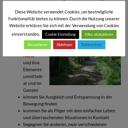
heiligen Stätten und Orten der Kraft, der Hoffnung und
des Glaubens.
Diese Website verwendet Cookies, um bestmögliche
Funktionalität bieten zu können. Durch die Nutzung unserer
Unterwegs
Website erklären Sie sich mit der Verwendung von Cookies
einverstanden.
Cookie Einstellung
Alles akzeptieren
erleben
Sie als
Akzeptieren
Ablehnen
Datenschutz
Pilger die
Natur
und ihre
Elemente
unmittelb
ar und im
Ganzen
können Sie Ausgleich und Entspannung in der
Bewegung finden
kommen Sie als Pilger mit dem einfachen Leben
und überraschenden Situationen in Kontakt
begegnen Sie anderen, zwar verschiedenen