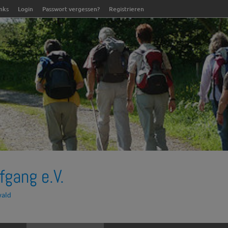
inks
Login
Passwort vergessen?
Registrieren
fgang e.V.
wald