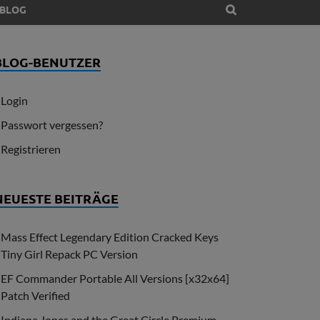
BLOG
BLOG-BENUTZER
Login
Passwort vergessen?
Registrieren
NEUESTE BEITRÄGE
Mass Effect Legendary Edition Cracked Keys
Tiny Girl Repack PC Version
EF Commander Portable All Versions [x32x64]
Patch Verified
Indiana Jones and the Great Circle Premium