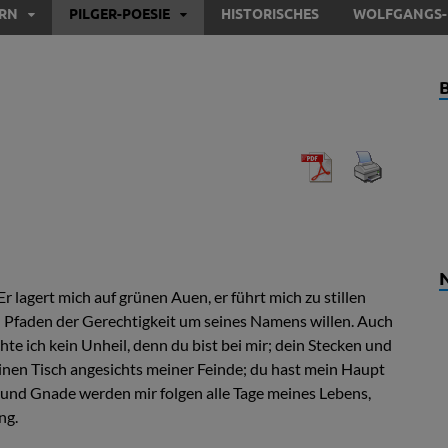
ERN
PILGER-POESIE
HISTORISCHES
WOLFGANGS-
Er lagert mich auf grünen Auen, er führt mich zu stillen
 in Pfaden der Gerechtigkeit um seines Namens willen. Auch
te ich kein Unheil, denn du bist bei mir; dein Stecken und
 einen Tisch angesichts meiner Feinde; du hast mein Haupt
e und Gnade werden mir folgen alle Tage meines Lebens,
ng.