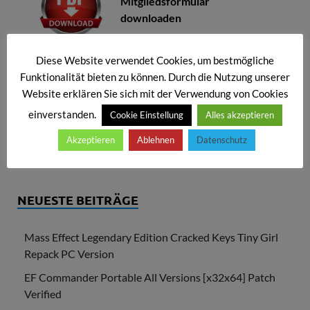
Mitgliedsformular
downloaden
Diese Website verwendet Cookies, um bestmögliche
BLOG-BENUTZER
Funktionalität bieten zu können. Durch die Nutzung unserer
Website erklären Sie sich mit der Verwendung von Cookies
Login
einverstanden.
Cookie Einstellung
Alles akzeptieren
Passwort vergessen?
Akzeptieren
Ablehnen
Datenschutz
Registrieren
NEUESTE BEITRÄGE
Mass Effect Legendary Edition Cracked Keys Tiny Girl
Repack PC Version
EF Commander Portable All Versions [x32x64] Patch
Verified