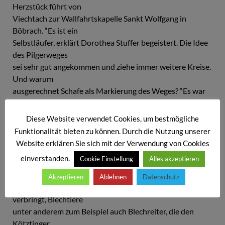
Herzstück führt von
Viechtach zur Wallfahrtskapelle Sankt Wolfgang in
Böbrach. “Es ist ein
Selbstläufer, erklärt Dorothea Stuffer begeistert. Die Idee
des Pilgerweges
sei sehr gut angekommen und ziehe immer weitere Kreise.
Und warum
ausgerechnet Schafe als Markierung des Weges? “Es war
zunächst Intuition,
erzählt die sympathische Künstlerin. Später habe sich die
Diese Website verwendet Cookies, um bestmögliche
Intuition als
Funktionalität bieten zu können. Durch die Nutzung unserer
richtig herausgestellt: “Der Heilige Wolfgang wird
Website erklären Sie sich mit der Verwendung von Cookies
schließlich als Hirte
einverstanden.
Cookie Einstellung
Alles akzeptieren
dargestellt. Und Hirte und Schafe gehören zusammen.
Akzeptieren
Ablehnen
Datenschutz
Auch wenn Dorothea Stuffer im Moment viel Zeit damit
verbringt, Blechtiere ­
unter anderem zum Beispiel auch Blechreiter, die den
Kötztinger