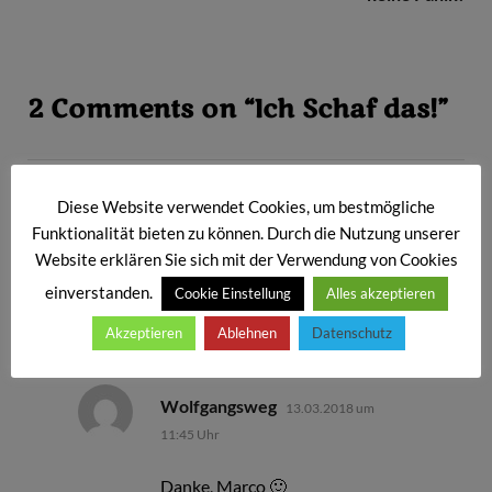
2 Comments on “Ich Schaf das!”
sagt:
Göde Grafik & EDV
Diese Website verwendet Cookies, um bestmögliche
13.03.2018 um 11:43 Uhr
Funktionalität bieten zu können. Durch die Nutzung unserer
Website erklären Sie sich mit der Verwendung von Cookies
Schön gemacht Dori
einverstanden.
Cookie Einstellung
Alles akzeptieren
Zum Antworten anmelden
Akzeptieren
Ablehnen
Datenschutz
sagt:
Wolfgangsweg
13.03.2018 um
11:45 Uhr
Danke, Marco 🙂