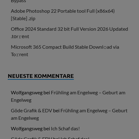
Bypass
Adobe Photoshop 22 Portable tool Full (x86x64)
[Stable] .zip
Office 2024 Standard 32 bit Full Version 2026 Updated
.tоr𝚛еnt
Microsoft 365 Compact Build Stable Downl𝚘ad via
To𝚛rent
NEUESTE KOMMENTARE
Wolfgangsweg
bei
Frühling am Engelweg – Geburt am
Engelweg
Göde Grafik & EDV
bei
Frühling am Engelweg – Geburt
am Engelweg
Wolfgangsweg
bei
Ich Schaf das!
Göde Grafik & EDV
bei
Ich Schaf das!