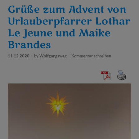
Grüße zum Advent von
Urlauberpfarrer Lothar
Le Jeune und Maike
Brandes
11.12.2020
-
by
Wolfgangsweg
-
Kommentar schreiben