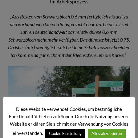
Im Arbeitsprozess
„Aus Resten von Schwarzblech 0,6 mm fertigte ich aktuell zu
den vorhandenen kleinen Schafen acht neue an. Leider ist seit
Jahren deutschlandweit das relativ dünne 0,6 mm
Schwarzblech nicht mehr verfügbar. Das dünnste ist jetzt 0,75.
Da ist es (mir) unmöglich, solche kleine Schafe auszuschneiden.
Ich komme da gar nicht mit der Blechschere um die Kurve.“
Diese Website verwendet Cookies, um bestmögliche
Funktionalität bieten zu können. Durch die Nutzung unserer
Website erklären Sie sich mit der Verwendung von Cookies
einverstanden.
Cookie Einstellung
Alles akzeptieren