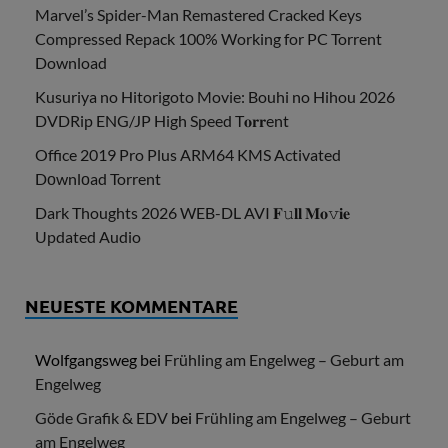
Marvel’s Spider-Man Remastered Cracked Keys
Compressed Repack 100% Working for PC Torrent
Download
Kusuriya no Hitorigoto Movie: Bouhi no Hihou 2026
DVDRip ENG/JP High Speed T𝐨𝐫𝐫ent
Office 2019 Pro Plus ARM64 KMS Activated
Dоwnlоad Torrent
Dark Thoughts 2026 WEB-DL AVI 𝐅𝚞𝐥𝐥 𝐌𝐨𝚟𝐢𝐞
Updated Audio
NEUESTE KOMMENTARE
Wolfgangsweg
bei
Frühling am Engelweg – Geburt am
Engelweg
Göde Grafik & EDV
bei
Frühling am Engelweg – Geburt
am Engelweg