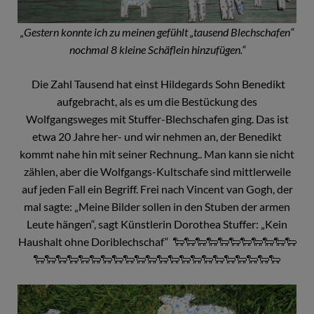
„Gestern konnte ich zu meinen gefühlt „tausend Blechschafen“
nochmal 8 kleine Schäflein hinzufügen.“
Die Zahl Tausend hat einst Hildegards Sohn Benedikt
aufgebracht, als es um die Bestückung des
Wolfgangsweges mit Stuffer-Blechschafen ging. Das ist
etwa 20 Jahre her- und wir nehmen an, der Benedikt
kommt nahe hin mit seiner Rechnung.. Man kann sie nicht
zählen, aber die Wolfgangs-Kultschafe sind mittlerweile
auf jeden Fall ein Begriff. Frei nach Vincent van Gogh, der
mal sagte: „Meine Bilder sollen in den Stuben der armen
Leute hängen“, sagt Künstlerin Dorothea Stuffer: „Kein
Haushalt ohne Doriblechschaf“ 🐑🐑🐑🐑🐑🐑🐑🐑🐑🐑🐑
🐑🐑🐑🐑🐑🐑🐑🐑🐑🐑🐑🐑🐑🐑🐑🐑🐑🐑🐑🐑🐑🐑