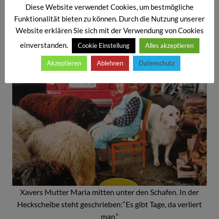
Alles ist Xaver – wie seinem Namenspatron Franz Xaver –
Diese Website verwendet Cookies, um bestmögliche
gleich: Krankheit und Gesundheit, Unglück wie Glück,
Funktionalität bieten zu können. Durch die Nutzung unserer
Misserfolg wie Erfolg, Verlieren und Gewinnen. Mit seiner
Website erklären Sie sich mit der Verwendung von Cookies
Lebenshaltung ist seine Sendung auf Erden erfüllt.
einverstanden.
Cookie Einstellung
Alles akzeptieren
Akzeptieren
Ablehnen
Datenschutz
Xavers Mutter Maria mitten unter den Schafen. In der
Heckscheibe steht geschrieben:“Es gibt Tage, da verliert
man.“