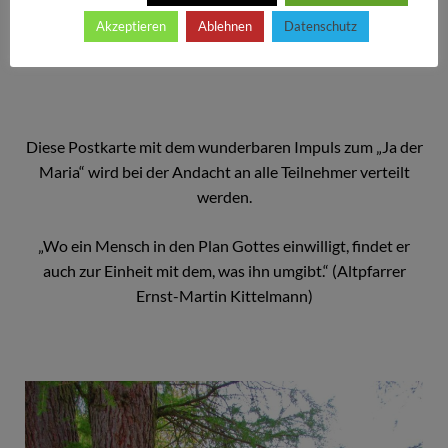
Maria und Engel – eine Blechfigurenkomposition von
Akzeptieren
Ablehnen
Datenschutz
Dorothea Stuffer
Diese Postkarte mit dem wunderbaren Impuls zum „Ja der
Maria“ wird bei der Andacht an alle Teilnehmer verteilt
werden.
„Wo ein Mensch in den Plan Gottes einwilligt, findet er
auch zur Einheit mit dem, was ihn umgibt.“ (Altpfarrer
Ernst-Martin Kittelmann)