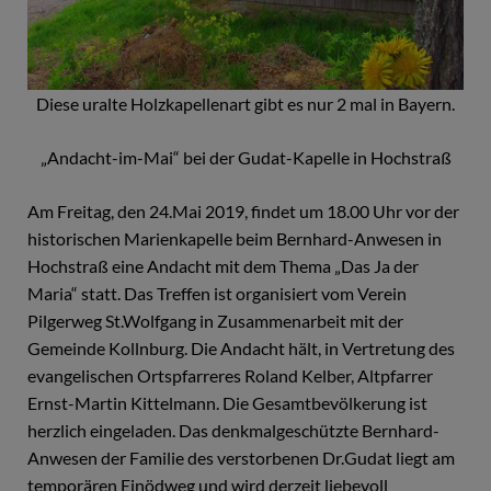
Diese uralte Holzkapellenart gibt es nur 2 mal in Bayern.
„Andacht-im-Mai“ bei der Gudat-Kapelle in Hochstraß
Am Freitag, den 24.Mai 2019, findet um 18.00 Uhr vor der
historischen Marienkapelle beim Bernhard-Anwesen in
Hochstraß eine Andacht mit dem Thema „Das Ja der
Maria“ statt. Das Treffen ist organisiert vom Verein
Pilgerweg St.Wolfgang in Zusammenarbeit mit der
Gemeinde Kollnburg. Die Andacht hält, in Vertretung des
evangelischen Ortspfarreres Roland Kelber, Altpfarrer
Ernst-Martin Kittelmann. Die Gesamtbevölkerung ist
herzlich eingeladen. Das denkmalgeschützte Bernhard-
Anwesen der Familie des verstorbenen Dr.Gudat liegt am
temporären Einödweg und wird derzeit liebevoll