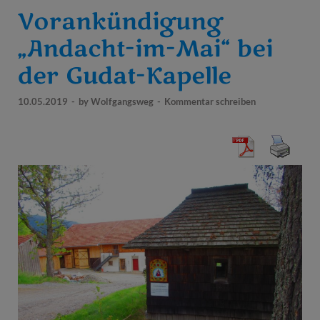
Vorankündigung
„Andacht-im-Mai“ bei
der Gudat-Kapelle
10.05.2019
-
by
Wolfgangsweg
-
Kommentar schreiben