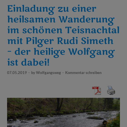
Einladung zu einer
heilsamen Wanderung
im schönen Teisnachtal
mit Pilger Rudi Simeth
– der heilige Wolfgang
ist dabei!
07.05.2019
-
by
Wolfgangsweg
-
Kommentar schreiben