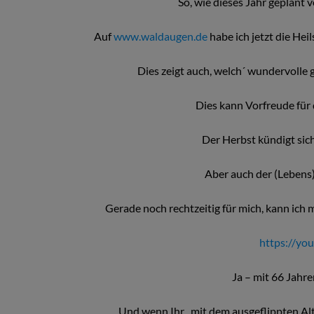
So, wie dieses Jahr geplant 
Auf
www.waldaugen.de
habe ich jetzt die He
Dies zeigt auch, welch´ wundervolle 
Dies kann Vorfreude fü
Der Herbst kündigt sich
Aber auch der (Lebens)
Gerade noch rechtzeitig für mich, kann ich
https://y
Ja – mit 66 Jahr
Und wenn Ihr „mit dem ausgeflippten Al