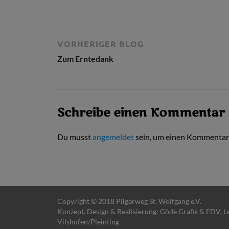
VORHERIGER BLOG
Zum Erntedank
Schreibe einen Kommentar
Du musst
angemeldet
sein, um einen Kommentar
Copyright © 2018 Pilgerweg St. Wolfgang e.V.
Konzept, Design & Realisierung:
Göde Grafik & EDV
, 
Vilshofen/Pleinting