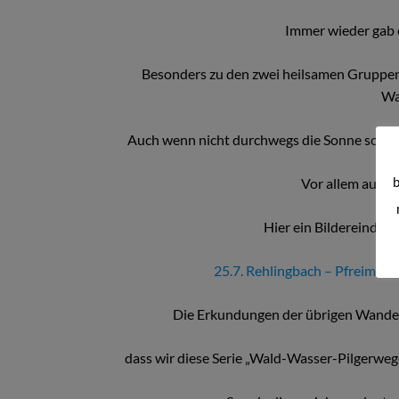
Immer wieder gab 
Besonders zu den zwei heilsamen Gruppe
Wa
Auch wenn nicht durchwegs die Sonne schien
b
Vor allem auch 
Hier ein Bildereindru
25.7. Rehlingbach – Pfreimd 
Die Erkundungen der übrigen Wander
dass wir diese Serie „Wald-Wasser-Pilgerwe