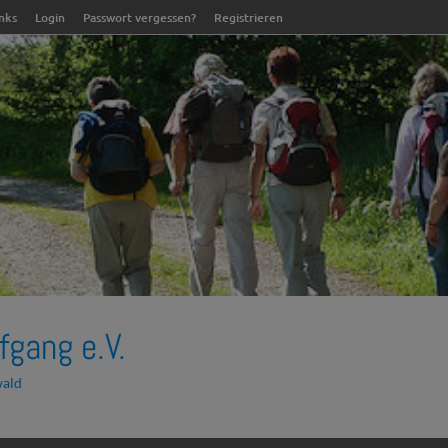
inks
Login
Passwort vergessen?
Registrieren
fgang e.V.
wald