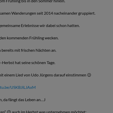
vom Frühling bis in den Sommer hinein.
ilsamen Wanderungen seit 2014 nacheinander gruppiert.
gemeinsame Erlebnisse wir dabei schon hatten.
r den kommenden Frühling wecken.
 bereits mit frischen Nächten an.
-Herbst hat seine schönen Tage.
 mit einem Lied von Udo Jürgens darauf einstimmen 😉
outu.be/USKBJiLJAxM
en, da fängt das Leben an…J
ten“ 😉 auch im Herbst was unternehmen möchtet: