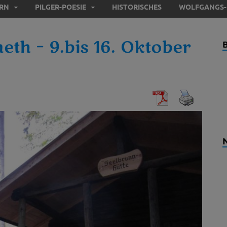
ERN
PILGER-POESIE
HISTORISCHES
WOLFGANGS-
eth – 9.bis 16. Oktober