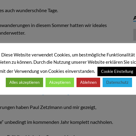
es auch wunderschöne Tage.
nwanderungen in diesem Sommer hatten wir ideales
nderwetter.
, genossen wir die gemeinsamen Zeiten mehr denn je!
Diese Website verwendet Cookies, um bestmögliche Funktionalität
ieten zu können. Durch die Nutzung unserer Website erklären Sie si
in Pauls Heimat Waidhaus
mit der Verwendung von Cookies einverstanden.
Cookie Einstellung
ck dazu mit Musik von „vuimera“:
Alles akzeptieren
Akzeptieren
Ablehnen
Datenschutz
– Heilsame Wanderungen (waldaugen.de)
ungen haben Paul Zetzlmann und mir gezeigt,
ge“ unbedingt im kommenden Jahr komplett nachholen.