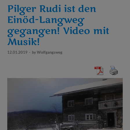
Pilger Rudi ist den
Einöd-Langweg
gegangen! Video mit
Musik!
12.01.2019
-
by
Wolfgangsweg