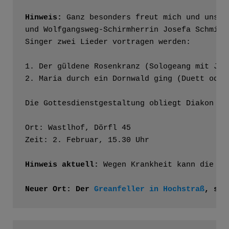
Hinweis: 
Ganz besonders freut mich und uns, 
und Wolfgangsweg-Schirmherrin Josefa Schmid 
Singer zwei Lieder vortragen werden:

1. Der güldene Rosenkranz (Sologeang mit Jose
2. Maria durch ein Dornwald ging (Duett oder
Die Gottesdienstgestaltung obliegt Diakon Ha
Ort: Wastlhof, Dörfl 45

Zeit: 2. Februar, 15.30 Uhr

Hinweis aktuell: 
Wegen Krankheit kann die Li
Neuer Ort: Der 
Greanfeller in Hochstraß
, sel