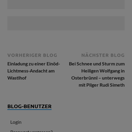
VORHERIGER BLOG
NÄCHSTER BLOG
Einladung zu einer Einöd-
Bei Schnee und Sturm zum
Lichtmess-Andacht am
Heiligen Wolfgang in
Wastlhof
Osterbrünnl – unterwegs
mit Pilger Rudi Simeth
BLOG-BENUTZER
Login
Passwort vergessen?