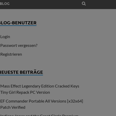
BLOG
BLOG-BENUTZER
Login
Passwort vergessen?
Registrieren
NEUESTE BEITRÄGE
Mass Effect Legendary Edition Cracked Keys
Tiny Girl Repack PC Version
EF Commander Portable All Versions [x32x64]
Patch Verified
Indiana Jones and the Great Circle Premium