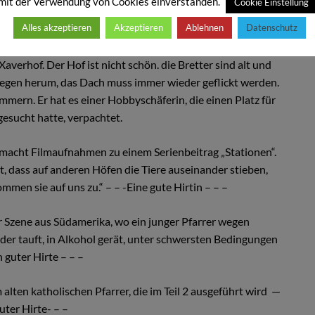
mit der Verwendung von Cookies einverstanden.
Cookie Einstellung
Alles akzeptieren
Akzeptieren
Ablehnen
Datenschutz
nhof Xaverhof
averhof. Der Hof ist nicht schön. die Bretter sind alt und
iegen herum, das Dach muss immer wieder geflickt werden.
mmern. Er hat es einer Hobbyschäferin, die einen Platz für
gesucht hatte, verpachtet.
acht Filmaufnahmen zu einem Serienbeitrag „Stationen“.
est, dass auf anderen Höfen die Tiere auseinander stieben,
en sie auf uns zu.“ – – -Eine gute Hirtin – – –
r Szene aus Südamerika, wo ein junger Pfarrer wegen
nder tauft, in Alkohol gerät, unter schwersten Bedingungen
n guter Hirte – – –
alten katholischen Pfarrer, die im Teil 2 ausgeführt wird —
uter Hirte- – –