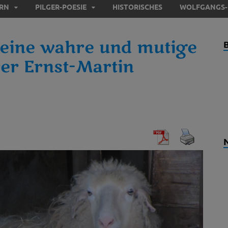
ERN
PILGER-POESIE
HISTORISCHES
WOLFGANGS-
 eine wahre und mutige
rer Ernst-Martin