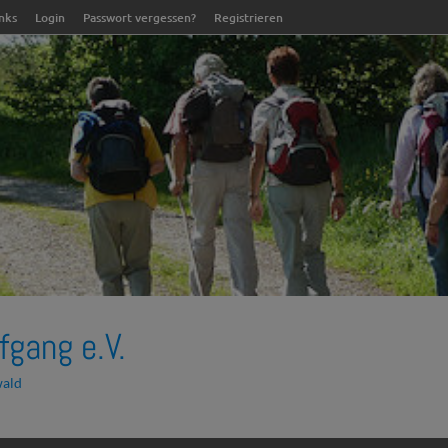
inks
Login
Passwort vergessen?
Registrieren
fgang e.V.
wald