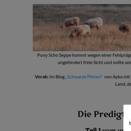
Pony Scho Seppe kommt wegen einer Fehlprägun
ungehindert freie Sicht und sollte 
Vorab:
Im Blog
„Schwarze Pfoten“
von Ayka mit E
Land, d
Die Predigt
b
Teil 1
vom unte