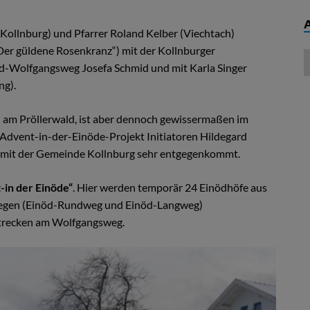
ollnburg) und Pfarrer Roland Kelber (Viechtach)
„Der güldene Rosenkranz“) mit der Kollnburger
d-Wolfgangsweg Josefa Schmid und mit Karla Singer
ng).
rn am Pröllerwald, ist aber dennoch gewissermaßen im
Advent-in-der-Einöde-Projekt Initiatoren Hildegard
 mit der Gemeinde Kollnburg sehr entgegenkommt.
-in der Einöde“
. Hier werden temporär 24 Einödhöfe aus
wegen (Einöd-Rundweg und Einöd-Langweg)
strecken am Wolfgangsweg.