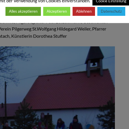
mit der Verwendung von Cookies einverstanden.
Cookie Einstellung
enarbeit mit der Gemeinde Kollnburg und dem Verein
Alles akzeptieren
Akzeptieren
Ablehnen
Datenschutz
ichten in 7 Dörfern“. Im Bild zu sehen sind unter anderen:
 Schmid, Pilgerbegleiter Paul Zetzelsmann, Geschichten-
erein Pilgerweg St.Wolfgang Hildegard Weiler, Pfarrer
tach, Künstlerin Dorothea Stuffer