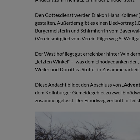
Den Gottesdienst werden Diakon Hans Kollmer (K
gestalten. Außerdem gibt es einen Liedvortrag (
Bürgermeisterin und Schirmherrin vom Bayerwal
(Vereinsmitglied vom Verein Pilgerweg St.Wolfga
Der Wastlhof liegt gut erreichbar hinter Winkle
„letzten Winkel“ – was dem Einödgedanken der „
Weiler und Dorothea Stuffer in Zusammenarbeit
Diese Andacht bildet den Abschluss von
„Advent
dem Kollnburger Gemeidegebiet zu zwei Einöd
zusammengefasst. Der Einödweg verläuft in Teil