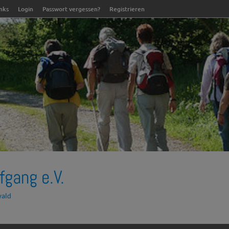
inks
Login
Passwort vergessen?
Registrieren
fgang e.V.
wald