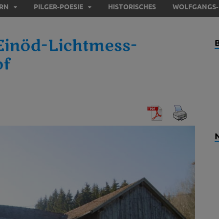
ERN
PILGER-POESIE
HISTORISCHES
WOLFGANGS-
Einöd-Lichtmess-
of