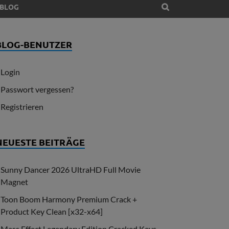
BLOG
BLOG-BENUTZER
Login
Passwort vergessen?
Registrieren
NEUESTE BEITRÄGE
Sunny Dancer 2026 UltraHD Full Movie
Magnet
Toon Boom Harmony Premium Crack +
Product Key Clean [x32-x64]
Mass Effect Legendary Edition Cracked Keys