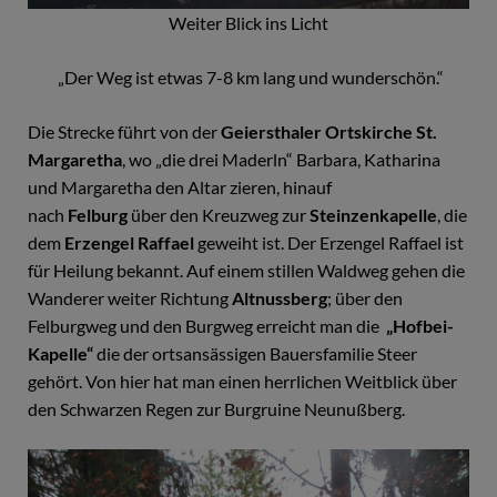
Weiter Blick ins Licht
„Der Weg ist etwas 7-8 km lang und wunderschön.“
Die Strecke führt von der
Geiersthaler Ortskirche St.
Margaretha
, wo „die drei Maderln“ Barbara, Katharina
und Margaretha den Altar zieren, hinauf
nach
Felburg
über den Kreuzweg zur
Steinzenkapelle
, die
dem
Erzengel Raffael
geweiht ist. Der Erzengel Raffael ist
für Heilung bekannt. Auf einem stillen Waldweg gehen die
Wanderer weiter Richtung
Altnussberg
; über den
Felburgweg und den Burgweg erreicht man die
„Hofbei-
Kapelle“
die der ortsansässigen Bauersfamilie Steer
gehört. Von hier hat man einen herrlichen Weitblick über
den Schwarzen Regen zur Burgruine Neunußberg.