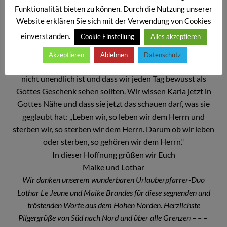
Pilgerwanderung mit ihren selbstgebastelten
Funktionalität bieten zu können. Durch die Nutzung unserer
Pappschäfchen in unterschiedlichen Farben und
Website erklären Sie sich mit der Verwendung von Cookies
interessanten nachdenkenswerten Texten. Ich habe sie in
einverstanden.
Cookie Einstellung
Alles akzeptieren
verschiedenen Ausführungen an meiner
Schreibtischlampe und werde jeden Tag an Karla erinnert.
Akzeptieren
Ablehnen
Datenschutz
Ihr plötzlicher Tod erinnert uns daran, dass unser Leben
nicht unendlich ist und dass wir jeden Tag bewusst als
Gottes Geschenk sehen sollten. Wir wissen Karla jetzt in
Gottes Nähe und dass sie jetzt das schauen darf, was sie
geglaubt hat: „Leben wir, so leben wir dem Herrn und
sterben wir, so sterben wir dem Herrn. Darum ob wir leben
oder sterben, so gehören wir dem Herrn.“
In dieser Hoffnung grüßen wir Euch
Maike und Lothar
Wir danken unserem wunderbaren Urlauberpfarrer-Duo
Lothar Le Jeune und Maike Brandes für diese segnenden und
tröstenden Worte aus dem Hohen Norden. Herzlichste
Pilgergrüße von Süd nach Nord und über alle Grenzen – – –