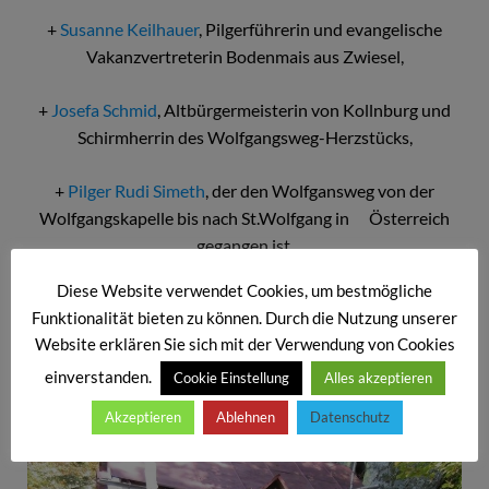
+
Susanne Keilhauer
, Pilgerführerin und evangelische
Vakanzvertreterin Bodenmais aus Zwiesel,
+
Josefa Schmid
, Altbürgermeisterin von Kollnburg und
Schirmherrin des Wolfgangsweg-Herzstücks,
+
Pilger Rudi Simeth
, der den Wolfgansweg von der
Wolfgangskapelle bis nach St.Wolfgang in Österreich
gegangen ist.
Diese Website verwendet Cookies, um bestmögliche
Der Verein Pilgerweg St. Wolfgang bedankt sich
Funktionalität bieten zu können. Durch die Nutzung unserer
bei
Bernhard Bielmeier
, Ramersdorf, für das Material für
Website erklären Sie sich mit der Verwendung von Cookies
die Birkenkreuze.
einverstanden.
Cookie Einstellung
Alles akzeptieren
Akzeptieren
Ablehnen
Datenschutz