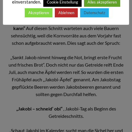
einverstanden.
Cookie Einstellung
Alles akzeptieren
stammt der Spruch:
Akzeptieren
Ablehnen
Datenschutz
„Wenn der Jakobi kommt heran, man Roggen schneiden
kann“
Auf diesen Schnitt warteten auch viele Bauern
sehnsüchtig, weil die Kornvorräte aus dem Vorjahr fast
schon aufgebraucht waren. Dies sagt auch der Spruch:
„Sankt Jakob nimmt hinweg die Not, bringt erste Frucht
und frisches Brot“. Doch nicht nur das Getreide reift Ende
Juli, auch manche Äpfel werden reif. So wurden die ersten
Frühäpfel auch „Jakobi-Äpfel“ genannt. Am Jakobstag
gepflückte Beeren werden Jakobsbeeren genannt und
sollten gegen Durchfall helfen.
„Jakobi – schneid’ obi“
, Jakobi-Tag als Beginn des
Getreideschnitts.
„Schaut Jakobi im Kalender, sucht man die Sichel her und