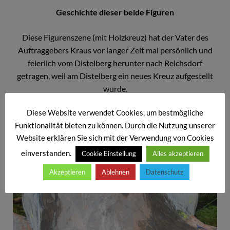
Geschichte dieser beide Figuren
Diese Figurenszene (mit Holzkreuz) hat der Vater des
Auftraggebers Kraus vor langer Zeit mal persönlich und
feierlich vom Distelberg herunter nach Reichsdorf
getragen, weil am Distelberg ein neues Kreuz aufgestellt
wurde.
Diese Website verwendet Cookies, um bestmögliche
Funktionalität bieten zu können. Durch die Nutzung unserer
Website erklären Sie sich mit der Verwendung von Cookies
einverstanden.
Cookie Einstellung
Alles akzeptieren
Akzeptieren
Ablehnen
Datenschutz