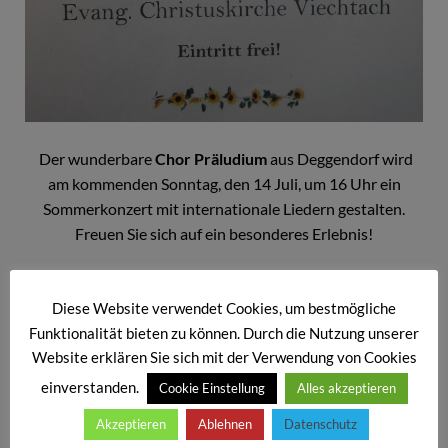
Der wunderbare
Chor Präludium
aus Deggendorf wird
am kommenden Sonntag, den 14 Juli, um 16 Uhr ein
Sommerkonzert mit internationale Liedern gestalten.
Freuen Sie sich auf ein besonderes Erlebnis!
Der Eintritt ist frei, Spenden sind erwünscht
Diese Website verwendet Cookies, um bestmögliche
Funktionalität bieten zu können. Durch die Nutzung unserer
Website erklären Sie sich mit der Verwendung von Cookies
einverstanden.
Cookie Einstellung
Alles akzeptieren
Akzeptieren
Ablehnen
Datenschutz