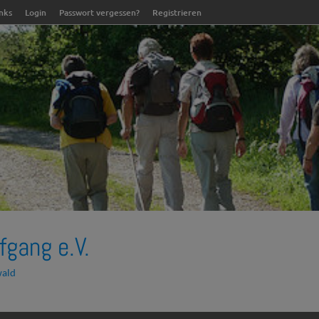
inks
Login
Passwort vergessen?
Registrieren
fgang e.V.
wald