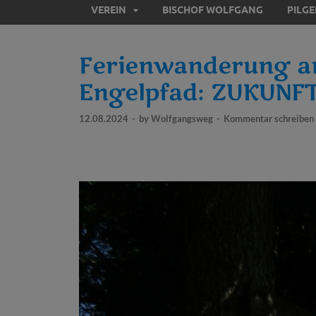
VEREIN
BISCHOF WOLFGANG
PILG
Ferienwanderung a
Engelpfad: ZUKUNF
12.08.2024
-
by
Wolfgangsweg
-
Kommentar schreiben