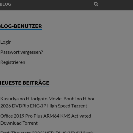
BLOG
BLOG-BENUTZER
Login
Passwort vergessen?
Registrieren
NEUESTE BEITRÄGE
Kusuriya no Hitorigoto Movie: Bouhi no Hihou
2026 DVDRip ENG/JP High Speed T𝐨𝐫𝐫ent
Office 2019 Pro Plus ARM64 KMS Activated
Dоwnlоad Torrent
Dark Thoughts 2026 WEB-DL AVI 𝐅𝚞𝐥𝐥 𝐌𝐨𝚟𝐢𝐞