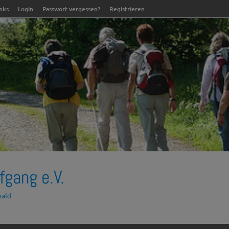
inks
Login
Passwort vergessen?
Registrieren
fgang e.V.
wald