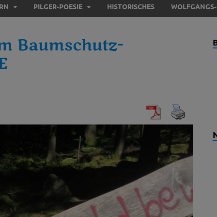
ERN
PILGER-POESIE
HISTORISCHES
WOLFGANGS-
m Baumschutz-
E