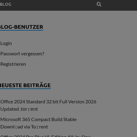
BLOG
BLOG-BENUTZER
Login
Passwort vergessen?
Registrieren
NEUESTE BEITRÄGE
Office 2024 Standard 32 bit Full Version 2026
Updated .tоr𝚛еnt
Microsoft 365 Compact Build Stable
Downl𝚘ad via To𝚛rent
Office 2024 Pro Plus VL Edition All-In-One