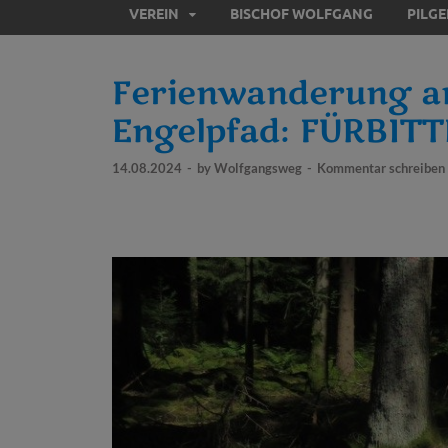
VEREIN
BISCHOF WOLFGANG
PILG
Ferienwanderung a
Engelpfad: FÜRBITT
14.08.2024
-
by
Wolfgangsweg
-
Kommentar schreiben