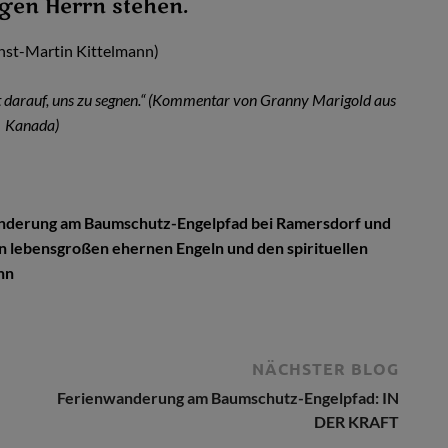
gen Herrn stehen.
rnst-Martin Kittelmann)
 darauf, uns zu segnen.“ (Kommentar von Granny Marigold aus
Kanada)
wanderung am Baumschutz-Engelpfad bei Ramersdorf und
n lebensgroßen ehernen Engeln und den spirituellen
ann
NÄCHSTER BLOG
Ferienwanderung am Baumschutz-Engelpfad: IN
DER KRAFT