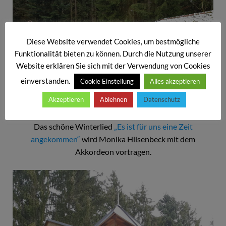
Diese Website verwendet Cookies, um bestmögliche
Funktionalität bieten zu können. Durch die Nutzung unserer
Website erklären Sie sich mit der Verwendung von Cookies
einverstanden.
Cookie Einstellung
Alles akzeptieren
Akzeptieren
Ablehnen
Datenschutz
Idylle mit friedlichen Tieren im Wald
Das schöne Winterlied
„Es ist für uns eine Zeit
angekommen“
wird Monika Hilsenbeck mit dem
Akkordeon vortragen.