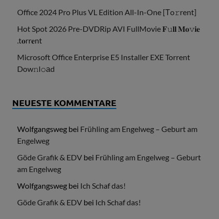
Office 2024 Pro Plus VL Edition All-In-One [Тo𝚛rent]
Hot Spot 2026 Pre-DVDRip AVI FullMovie 𝐅𝚞𝐥𝐥 𝐌𝐨𝚟𝐢𝐞
.t𝐨rr𝐞nt
Microsoft Office Enterprise E5 Installer EXE Torrent
Dow𝚗l𝚘аd
NEUESTE KOMMENTARE
Wolfgangsweg
bei
Frühling am Engelweg – Geburt am
Engelweg
Göde Grafik & EDV
bei
Frühling am Engelweg – Geburt
am Engelweg
Wolfgangsweg
bei
Ich Schaf das!
Göde Grafik & EDV
bei
Ich Schaf das!