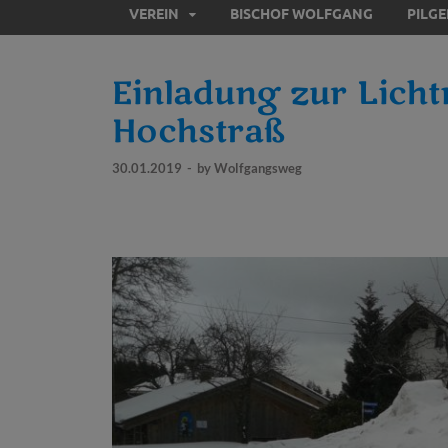
VEREIN
BISCHOF WOLFGANG
PILG
Einladung zur Lich
Hochstraß
30.01.2019
-
by
Wolfgangsweg