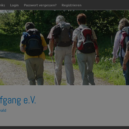
inks
Login
Passwort vergessen?
Registrieren
fgang e.V.
wald