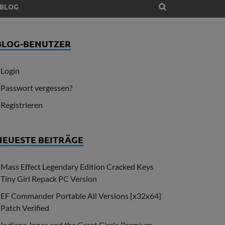
BLOG
BLOG-BENUTZER
Login
Passwort vergessen?
Registrieren
NEUESTE BEITRÄGE
Mass Effect Legendary Edition Cracked Keys
Tiny Girl Repack PC Version
EF Commander Portable All Versions [x32x64]
Patch Verified
Indiana Jones and the Great Circle Premium