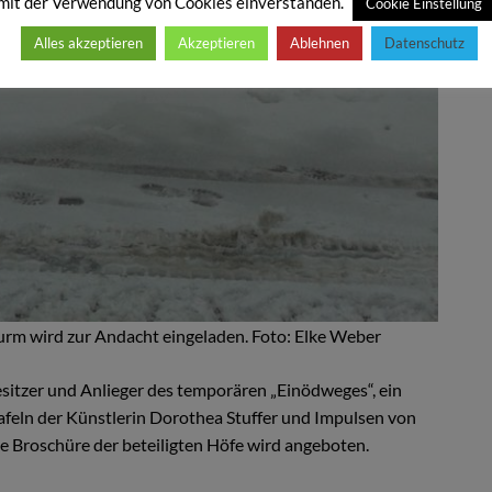
mit der Verwendung von Cookies einverstanden.
Cookie Einstellung
Alles akzeptieren
Akzeptieren
Ablehnen
Datenschutz
urm wird zur Andacht eingeladen. Foto: Elke Weber
sitzer und Anlieger des temporären „Einödweges“, ein
afeln der Künstlerin Dorothea Stuffer und Impulsen von
ne Broschüre der beteiligten Höfe wird angeboten.