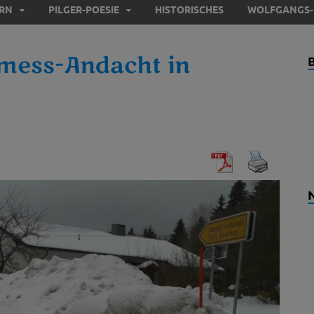
ERN
PILGER-POESIE
HISTORISCHES
WOLFGANGS-
tmess-Andacht in