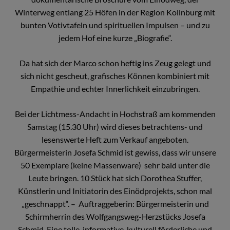
Winterweg entlang 25 Höfen in der Region Kollnburg mit
bunten Votivtafeln und spirituellen Impulsen – und zu
jedem Hof eine kurze „Biografie“.
Da hat sich der Marco schon heftig ins Zeug gelegt und
sich nicht gescheut, grafisches Können kombiniert mit
Empathie und echter Innerlichkeit einzubringen.
Bei der Lichtmess-Andacht in Hochstraß am kommenden
Samstag (15.30 Uhr) wird dieses betrachtens- und
lesenswerte Heft zum Verkauf angeboten.
Bürgermeisterin Josefa Schmid ist gewiss, dass wir unsere
50 Exemplare (keine Massenware) sehr bald unter die
Leute bringen. 10 Stück hat sich Dorothea Stuffer,
Künstlerin und Initiatorin des Einödprojekts, schon mal
„geschnappt“. – Auftraggeberin: Bürgermeisterin und
Schirmherrin des Wolfgangsweg-Herzstücks Josefa
Schmid. Eine tolle, informative, kulturell förderliche und