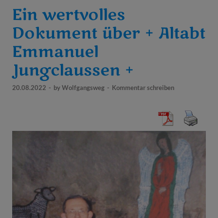
Ein wertvolles
Dokument über + Altabt
Emmanuel
Jungclaussen +
20.08.2022
-
by
Wolfgangsweg
-
Kommentar schreiben