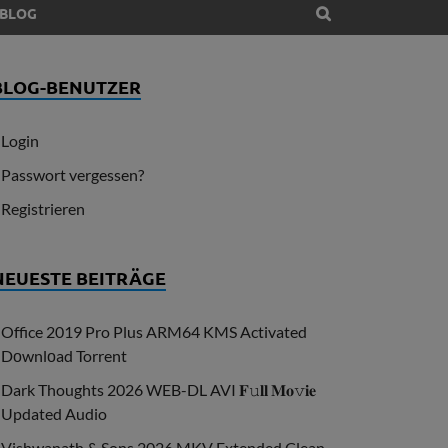
BLOG
BLOG-BENUTZER
Login
Passwort vergessen?
Registrieren
NEUESTE BEITRÄGE
Office 2019 Pro Plus ARM64 KMS Activated
Dоwnlоad Torrent
Dark Thoughts 2026 WEB-DL AVI 𝐅𝚞𝐥𝐥 𝐌𝐨𝚟𝐢𝐞
Updated Audio
Vishwanath & Sons 2026 MKV Extended Clean