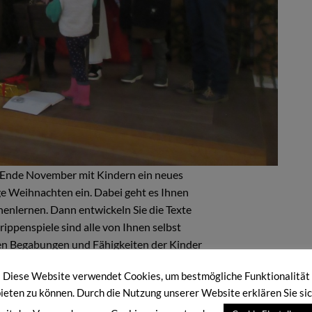
it Ende November mit Kindern ein neues
ige Weihnachten ein. Dabei geht es Ihnen
enlernen. Dann entwickeln Sie die Texte
rippenspiele sind alle von Ihnen selbst
nen Begabungen und Fähigkeiten der Kinder
bgestimmt.
Diese Website verwendet Cookies, um bestmögliche Funktionalität
ieten zu können. Durch die Nutzung unserer Website erklären Sie si
in erstes Gespür für die Kinder und ihre eigenen Begabungen