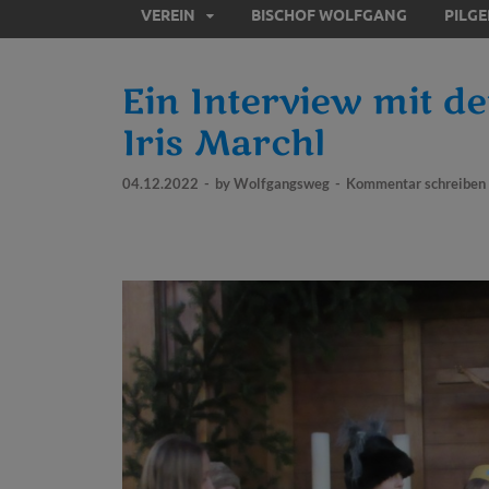
VEREIN
BISCHOF WOLFGANG
PILG
Ein Interview mit 
Iris Marchl
04.12.2022
-
by
Wolfgangsweg
-
Kommentar schreiben