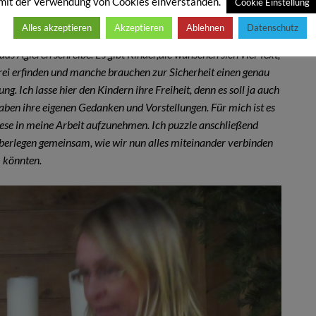
d wir entwickeln danach zusammen einen groben Erzählstrang.
mit der Verwendung von Cookies einverstanden.
Cookie Einstellung
ünschen und ich schreibe fleißig mit. Daheim entwickle ich dann
Alles akzeptieren
Akzeptieren
Ablehnen
Datenschutz
 der Kinder entspricht. Ich habe während des Schreibens stets
das Agieren schreibe. Es gibt Kinder,die wünschen sich viel Text,
ei erfinden und manche brauchen zur Sicherheit einen genau
g. Ich lasse hier den Kindern ihre Freiheit, denn es soll ja auch
haben ihre eigenen Gedanken und Vorstellungen. Für mich ist es
iese in meine Arbeit aufzunehmen. Ich puzzle anschließend
berlegen gemeinsam, wie wir nun alles miteinander verbinden
könnten.