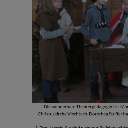
Die wunderbare Theaterpädagogin Iris March
Christuskirche Viechtach. Dorothea Stuffer ha
1. Frau Marchl, Sie sind nicht nur Religionspä