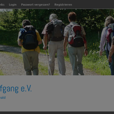
inks
Login
Passwort vergessen?
Registrieren
fgang e.V.
wald