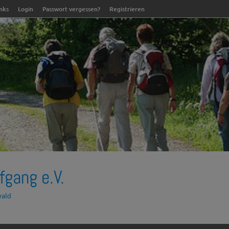
inks
Login
Passwort vergessen?
Registrieren
fgang e.V.
wald