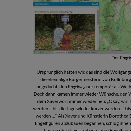
Der
Enge
Ursprünglich hatten wir, das sind die Wolfgang
die ehemalige Bürgermeisterin von Kollnburg,
angedacht, den
Engelweg
nur temporär als Weih
Doch dann kamen immer wieder Wünsche, den Weg
dem Xaverwort immer wieder neu: „Okay, wir la
werden… bis die Tage wieder kürzer werden … bis
werden …“ Als Xaver und Künstlerin Dorothea St
Engelfiguren abzubauen begannen, schlug ihne
bauten die teilweise abgebauten Engelfigure