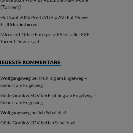
[Тo𝚛rent]
Hot Spot 2026 Pre-DVDRip AVI FullMovie
𝐅𝚞𝐥𝐥 𝐌𝐨𝚟𝐢𝐞 .t𝐨rr𝐞nt
Microsoft Office Enterprise E5 Installer EXE
Torrent Dow𝚗l𝚘аd
NEUESTE KOMMENTARE
Wolfgangsweg
bei
Frühling am Engelweg –
Geburt am Engelweg
Göde Grafik & EDV
bei
Frühling am Engelweg –
Geburt am Engelweg
Wolfgangsweg
bei
Ich Schaf das!
Göde Grafik & EDV
bei
Ich Schaf das!