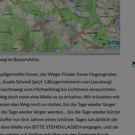
lweg
im BayernAtlas
spilgerhelfer/innen, der Wege-Finder Xaver Hagengruber,
 Josefa Schmid (jetzt 1.Bürgermeisterin von Leonberg)
nachtsweg vom Michaelistag bis Lichtmess einzurichten.
 doch noch eine Weile so zu erhalten. Wir trösteten mit
ssen den Weg noch so stehen, bis die Tage wieder länger
 die Tage wieder länger werden… bis die Tage wieder kürzer
uffer vor drei Jahren eines schönen Tages tatsächlich die
n eine Welle von BITTE STEHEN LASSEN entgegen, und sie
n wieder auf. Seither erhalten sie den
Engelweg
durch