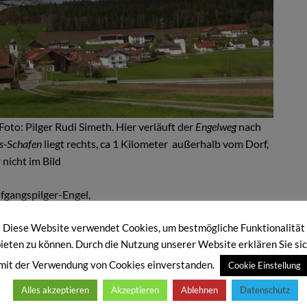
oto: Pilger Rudi Simeth. Hier verläuft der
Engelweg
nach
gs-Schafen
liegt rechts, ca 1 Kilometer außerhalb vom Dorf,
 nicht im Bild
fgangspilger-Engel,
Diese Website verwendet Cookies, um bestmögliche Funktionalität
en Wolfgangsweg und den Engelweg gefahren.
ieten zu können. Durch die Nutzung unserer Website erklären Sie si
i meiner großen Wolfgangsweg-Pilgertour 2014 geleistet
mit der Verwendung von Cookies einverstanden.
Cookie Einstellung
 diese Auf- und Ab Etappen zu wandern – Im Bayerischen
Alles akzeptieren
Akzeptieren
Ablehnen
Datenschutz
die meisten Höhenmeter.