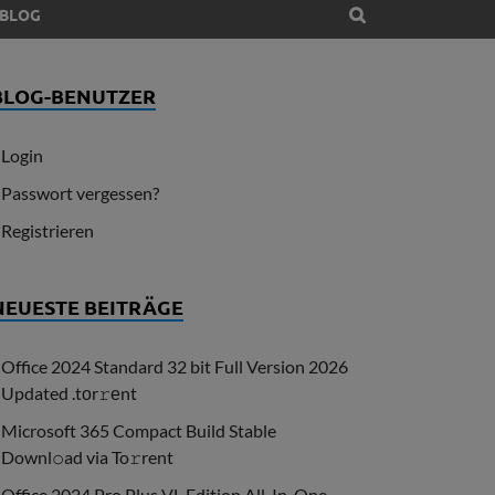
BLOG
BLOG-BENUTZER
Login
Passwort vergessen?
Registrieren
NEUESTE BEITRÄGE
Office 2024 Standard 32 bit Full Version 2026
Updated .tоr𝚛еnt
Microsoft 365 Compact Build Stable
Downl𝚘ad via To𝚛rent
Office 2024 Pro Plus VL Edition All-In-One