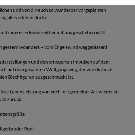
slichen und von dir/euch so wunderbar vorgeplanten
ng alles erleben durfte.
und inneres Erleben seither mit uns geschehen ist!!!
n gestern woanders – vom Engelswind weggeblasen!
elsdarstellungen und den erneuerten Impulsen auf dem
 auch auf dem gesamten Wolfgangsweg, der von dir/euch
ielen Blechfiguren ausgeschmückt ist.
ese Lebensleistung von euch in irgendeiner Art wieder zu
uch zurück!
rzensgrüße
ilgerbruder Rudi