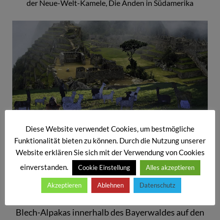
der Neue-Welt-Kamele, Die Anden in Südamerika
Diese Website verwendet Cookies, um bestmögliche
Funktionalität bieten zu können. Durch die Nutzung unserer
Website erklären Sie sich mit der Verwendung von Cookies
einverstanden.
Cookie Einstellung
Alles akzeptieren
Der Matschu Pitschu darf als Pilgerziel nicht fehlen.
Akzeptieren
Ablehnen
Datenschutz
In der Tat möchte sich Dorothea Stuffer mit ihren
Blech-Alpakas innerhalb des Bayerwaldes auf den