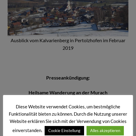
Ausblick vom Kalvarienberg in Pertolzhofen im Februar
2019
Presseankündigung:
Heilsame Wanderung an der Murach
Diese Website verwendet Cookies, um bestmögliche
Landkreis:
Zum Abschluß der diesjährigen Serie heilsamer
Funktionalität bieten zu können. Durch die Nutzung unserer
Flusswanderungen wird am kommenden Sonntag, 7. Juli
Website erklären Sie sich mit der Verwendung von Cookies
die Murach erwandert. Treff dazu ist um 9.00 Uhr am
Parkplatz an der B 22 bei Willmering. In
einverstanden.
Cookie Einstellung
Alles akzeptieren