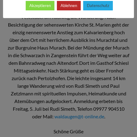
Fahrgemeinschaften wird dann über Oberviechtach nach
Akzeptieren
Ablehnen
Datenschutz
Pertolzhofen gefahren. Gegen 9.30 Uhr startet dort beim
Feststadel am Radlweg die Wanderung. Nach
Besichtigung der sehenswerten Kirche St. Marien geht der
einzig nennenswerte Anstieg zum Kalvarienberg hoch
über dem Ort mit herrlichem Ausblick ins Murachtal und
zur Burgruine Haus Murach. Bei der Mündung der Murach
in die Schwarzach in Zangenstein führt der Weg weiter auf
dem Bahnradweg nach Altendorf. Dort im Gasthof Schiesl
Mittagseinkehr. Nach Stärkung geht es über Fronhof
zurück nach Pertolzhofen. Die leichte insgesamt 14 km
lange Wanderung wird von Rudi Simeth und Paul
Zetzlmann mit spirituellen Impulsen, Heimatkunde und
Atemübungen aufgelockert. Anmeldung erbeten bis
Freitag, 5. Juli bei Rudi Simeth, Telefon 09977 904510
oder Mail:
waldaugen@t-online.de
.
Schöne Grüße