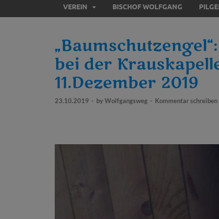
VEREIN
BISCHOF WOLFGANG
PILG
„Baumschutzengel“:
bei der Krauskapell
11.Dezember 2019
23.10.2019
-
by
Wolfgangsweg
-
Kommentar schreiben