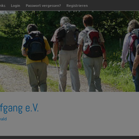
inks
Login
Passwort vergessen?
Registrieren
fgang e.V.
wald