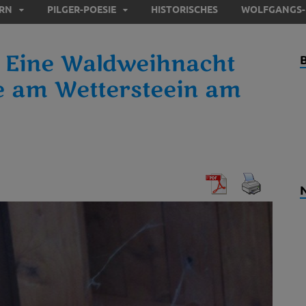
ERN
PILGER-POESIE
HISTORISCHES
WOLFGANGS-
 Eine Waldweihnacht
e am Wettersteein am