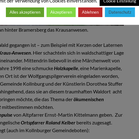
mit der Verwendung von Cookies einverstanden.
Cookie Einstellung
Alles akzeptieren
Akzeptieren
Ablehnen
Datenschutz
an hinter Bramersberg das Krausanwesen.
d gegangen ist – zum Beispiel mit Kerzen oder Laternen
Kraus-Anwesen
. Hier schachteln sich in waldschattiger Lage
einander. Mittendrin liebevoll in eine Märchenwelt von
Jahre 1998 eine schmucke
Holzkapelle
, eine Marienkapelle,
n Ort ist der Wolfgangspilgerverein eingeladen worden,
 Gemeinde Kollnburg und der Künstlerin Dorothea Stuffer
dahingehend, dass sie an diesem traumhaften Waldort acht
bringen möchte, die das Thema der
ökumenischen
t
mitbestimmen möchten.
Impulse
von Altpfarrer Ernst-Martin Kittelmann geben. Zur
angelische
Ortspfarrer Roland Kelber
bereits zugesagt.
legt (auch im Kollnburger Gemeindeboten):