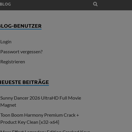
BLOG
BLOG-BENUTZER
Login
Passwort vergessen?
Registrieren
NEUESTE BEITRÄGE
Sunny Dancer 2026 UltraHD Full Movie
Magnet
Toon Boom Harmony Premium Crack +
Product Key Clean [x32-x64]
Mass Effect Legendary Edition Cracked Keys