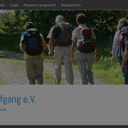
inks
Login
Passwort vergessen?
Registrieren
fgang e.V.
wald