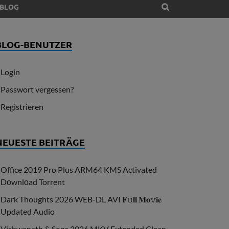
BLOG
BLOG-BENUTZER
Login
Passwort vergessen?
Registrieren
NEUESTE BEITRÄGE
Office 2019 Pro Plus ARM64 KMS Activated
Dоwnlоad Torrent
Dark Thoughts 2026 WEB-DL AVI 𝐅𝚞𝐥𝐥 𝐌𝐨𝚟𝐢𝐞
Updated Audio
Vishwanath & Sons 2026 MKV Extended Clean