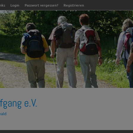
inks
Login
Passwort vergessen?
Registrieren
fgang e.V.
wald