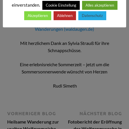
einverstanden.
Cookie Einstellung
Alles akzeptieren
Hier die Bilderserie dazu:
Akzeptieren
Ablehnen
Datenschutz
16.6 Wolfgangweg-Wolfgangeiche – Heilsame
Wanderungen (waldaugen.de)
Mit herzlichem Dank an Sylvia Strauß für ihre
Schnappschüsse.
Eine erlebnisreiche Sommerzeit – jetzt um die
Sommersonnenwende wünscht von Herzen
Rudi Simeth
VORHERIGER BLOG
NÄCHSTER BLOG
Heilsame Wanderung zur
Fotobericht der Eröffnung
uralten Wolfgangseiche –
der Wolfgangswoche in