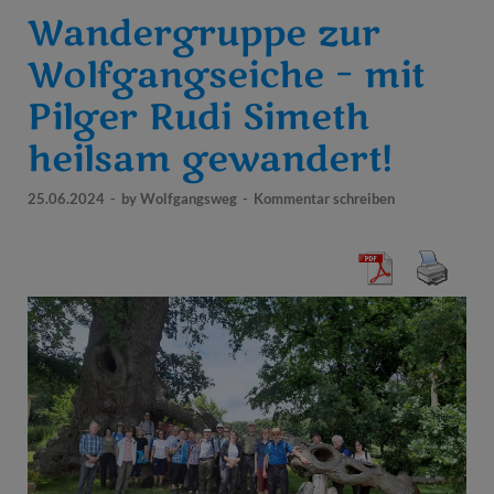
Wandergruppe zur
Wolfgangseiche – mit
Pilger Rudi Simeth
heilsam gewandert!
25.06.2024
-
by
Wolfgangsweg
-
Kommentar schreiben