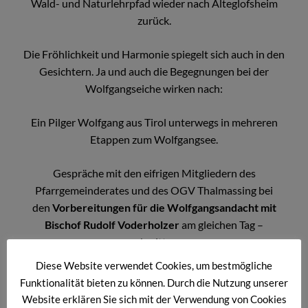
Wald- und Naturlehrpfad wieder nach Alteglofsheim
zurück.
Die Fröhlichkeit und Harmonie spiegelt sich auch in den
Gesichtern. Ja und auch die Begegnungen bei der
Wolfgangseiche wirken nach:
Ein Pilger Wolfgang aus Tirol unterwegs in mehreren
Etappen zum Wolfgangsee.
Gespräche mit den eifrigen Mitgliedern des
Pfarrgemeinderates und des OGV Thalmassing bei
den
Vorbereitungen für die Wolfgangsandacht mit
Bischof Rudolf Voderholzer
am gleichen Tag –
nachmittags.
Diese Website verwendet Cookies, um bestmögliche
Und die empfehlenswerte Einkehr im Biergarten des
Funktionalität bieten zu können. Durch die Nutzung unserer
Gasthofes zur Post in Köfering.
Website erklären Sie sich mit der Verwendung von Cookies