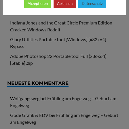
Akzeptieren
Ablehnen
Datenschutz
EF Commander Portable All Versions [x32x64] Patch
Verified
Indiana Jones and the Great Circle Premium Edition
Cracked Windows Reddit
Glary Utilities Portable tool [Windows] [x32x64]
Bypass
Adobe Photoshop 22 Portable tool Full (x86x64)
[Stable] .zip
NEUESTE KOMMENTARE
Wolfgangsweg
bei
Frühling am Engelweg – Geburt am
Engelweg
Göde Grafik & EDV
bei
Frühling am Engelweg – Geburt
am Engelweg