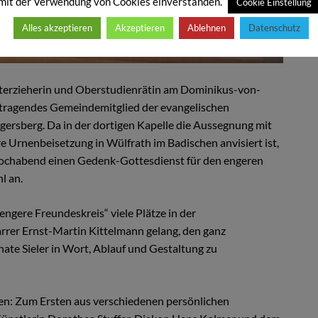
mit der Verwendung von Cookies einverstanden.
Cookie Einstellung
Alles akzeptieren
Akzeptieren
Ablehnen
Datenschutz
nsterzieherin und Oberstudienrätin am Dominikus-von-
tragendes Gemeindemitglied der evangelischen
ersberg. Da in der dortigen Kapelle die Aussegnung mit
e Urnenbeisetzung in Wülfrath im Badischen anvisiert ist,
ochabend einen Gedenk-Gottesdienst für den engeren
l an.
engere Freundeskreis“ viele Plätze in der
rrer Ernst-Martin Kittelmann gelang, den ganz
te Sieler in Wort, Ablauf und Gestaltung zu
ilen: Zum Ersten aus verschiedenen persönlichen