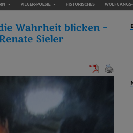
ERN
PILGER-POESIE
HISTORISCHES
WOLFGANGS-
 die Wahrheit blicken –
Renate Sieler