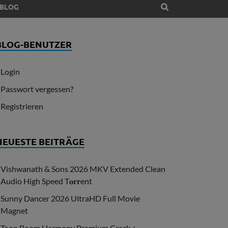
BLOG
BLOG-BENUTZER
Login
Passwort vergessen?
Registrieren
NEUESTE BEITRÄGE
Vishwanath & Sons 2026 MKV Extended Clean
Audio High Speed T𝐨𝐫𝐫ent
Sunny Dancer 2026 UltraHD Full Movie
Magnet
Toon Boom Harmony Premium Crack +