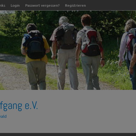
inks
Login
Passwort vergessen?
Registrieren
fgang e.V.
wald