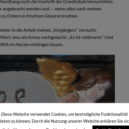
Nordhang noch die Inschrift der Granitsäule herzurichten.
er angebracht werden und – wenn alles nach meinen
h zu Ostern in frischem Glanz erstrahlen.
eder in die Arbeit meines „Vorgängers“ versucht,
n Wort Jesu am Kreuz nachgedacht: „Es ist vollbracht.“ Und
RIA im Herzen erklingen lassen.
Diese Website verwendet Cookies, um bestmögliche Funktionalität
ieten zu können. Durch die Nutzung unserer Website erklären Sie si