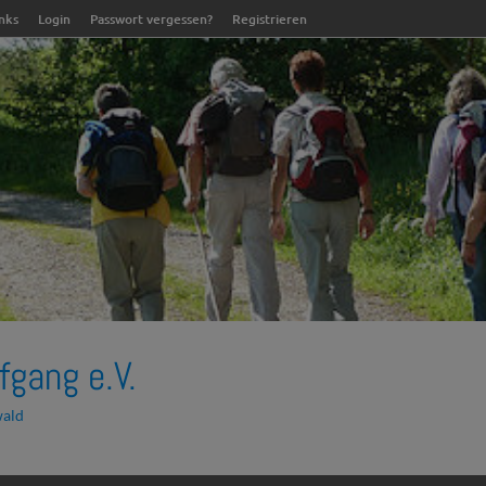
inks
Login
Passwort vergessen?
Registrieren
fgang e.V.
wald