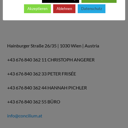
Haydn-Gesellschaft Wien
Akzeptieren
Ablehnen
Datenschutz
Leitung | Management | Obmann: Christoph Angerer
Hainburger Straße 26/35 | 1030 Wien | Austria
+43 676 840 362 11 CHRISTOPH ANGERER
+43 676 840 362 33 PETER FRISÉE
+43 676 840 362 44 HANNAH PICHLER
+43 676 840 362 55 BÜRO
info@concilium.at