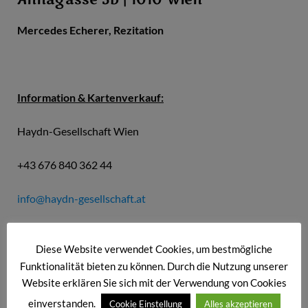
Mercedes Echerer, Rezitation
Information & Kartenverkauf:
Haydn-Gesellschaft Wien
+43 676 840 362 44
info@haydn-gesellschaft.at
Karten: € 30 | ermäßigt € 27
Diese Website verwendet Cookies, um bestmögliche
Funktionalität bieten zu können. Durch die Nutzung unserer
Website erklären Sie sich mit der Verwendung von Cookies
Concilium musicum Wien & Kultur-Management Wien &
einverstanden.
Cookie Einstellung
Alles akzeptieren