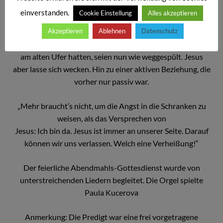
Jesus, doch wir erleben Jesus als abwesend, als verborgen,
einverstanden.
Cookie Einstellung
Alles akzeptieren
denn er schläft im Boot und wir fragen wie die Jünger:
Kümmert es dich nicht, dass wir hier umkommen?“ All die
Akzeptieren
Ablehnen
Datenschutz
schönen Worte vom Reich Gottes, die Sicherheiten die wir
am alten Ufer hatten, seien nun wie weggespült. Jesus
aber lasse sich wecken. Hin zu einer aktiven Beziehung, die
vorher nur passiv war.
„Mehr braucht’s nicht, um die Angst in die Schranken zu
weisen, als das Versprechen von
Jesus: Ich bin da. Jesus ist immer an unserer Seite. Darauf
können wir uns verlassen. Welch eine Verheißung!“
Der feierliche Abendmahls-Gottesdienst wurde von
unterstreichenden Liedern begleitet. Die Orgel spielte
Paula Kucerova
Anmerkung: Die Predigt war eine frei vorgetragene