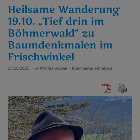
Heilsame Wanderung
19.10. „Tief drin im
Böhmerwald“ zu
Baumdenkmalen im
Frischwinkel
15.10.2025
-
by
Wolfgangsweg
-
Kommentar schreiben