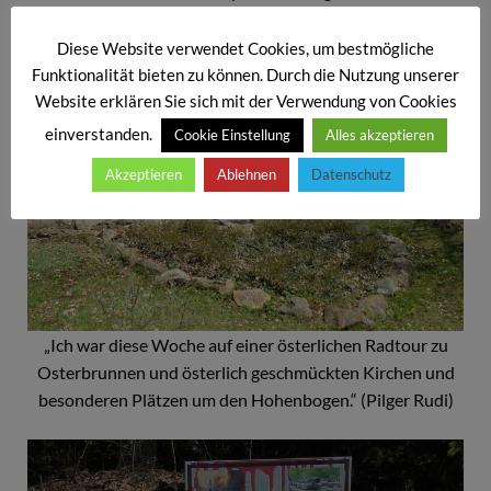
drei Fotos von ihm zu. „Die passen zur Botschaft von
Wolfgang Silver.“ schreibt uns Pilger Rudi!
Diese Website verwendet Cookies, um bestmögliche
Funktionalität bieten zu können. Durch die Nutzung unserer
Website erklären Sie sich mit der Verwendung von Cookies
einverstanden.
Cookie Einstellung
Alles akzeptieren
Akzeptieren
Ablehnen
Datenschutz
„Ich war diese Woche auf einer österlichen Radtour zu
Osterbrunnen und österlich geschmückten Kirchen und
besonderen Plätzen um den Hohenbogen.“ (Pilger Rudi)