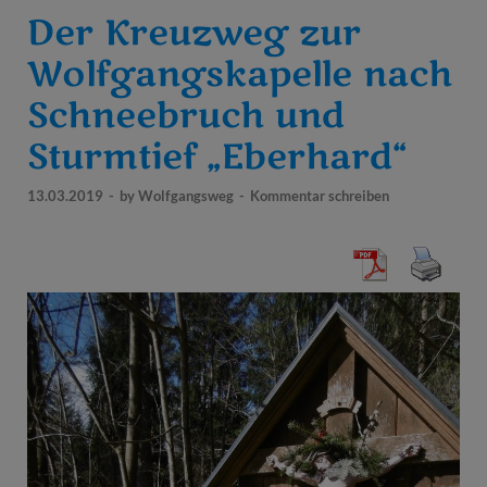
Der Kreuzweg zur
Wolfgangskapelle nach
Schneebruch und
Sturmtief „Eberhard“
13.03.2019
-
by
Wolfgangsweg
-
Kommentar schreiben