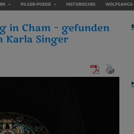
ERN
PILGER-POESIE
HISTORISCHES
WOLFGANGS-
ng in Cham – gefunden
n Karla Singer