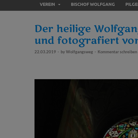
VEREIN
BISCHOF WOLFGANG
PILG
Der heilige Wolfga
und fotografiert vo
22.03.2019
-
by
Wolfgangsweg
-
Kommentar schreiben