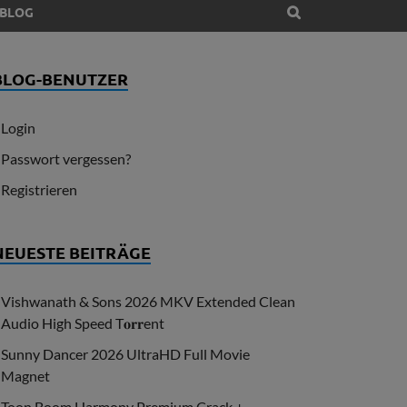
BLOG
BLOG-BENUTZER
Login
Passwort vergessen?
Registrieren
NEUESTE BEITRÄGE
Vishwanath & Sons 2026 MKV Extended Clean
Audio High Speed T𝐨𝐫𝐫ent
Sunny Dancer 2026 UltraHD Full Movie
Magnet
Toon Boom Harmony Premium Crack +