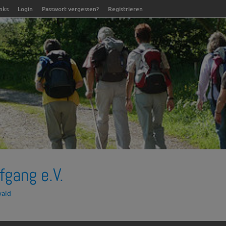
inks
Login
Passwort vergessen?
Registrieren
fgang e.V.
wald