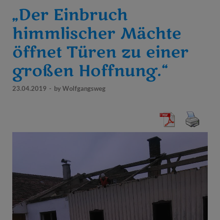
„Der Einbruch
himmlischer Mächte
öffnet Türen zu einer
großen Hoffnung.“
23.04.2019
-
by
Wolfgangsweg