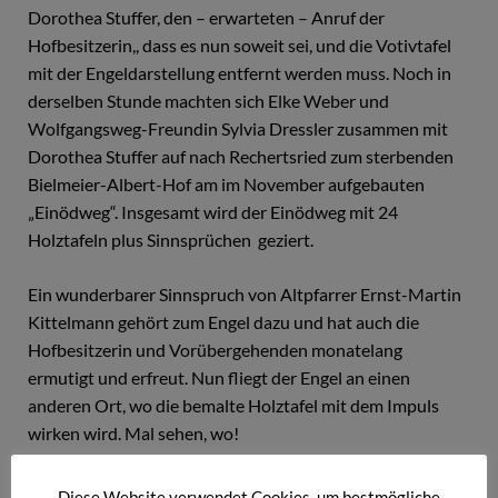
Dorothea Stuffer, den – erwarteten – Anruf der
Hofbesitzerin,, dass es nun soweit sei, und die Votivtafel
mit der Engeldarstellung entfernt werden muss. Noch in
derselben Stunde machten sich Elke Weber und
Wolfgangsweg-Freundin Sylvia Dressler zusammen mit
Dorothea Stuffer auf nach Rechertsried zum sterbenden
Bielmeier-Albert-Hof am im November aufgebauten
„Einödweg“. Insgesamt wird der Einödweg mit 24
Holztafeln plus Sinnsprüchen geziert.
Ein wunderbarer Sinnspruch von Altpfarrer Ernst-Martin
Kittelmann gehört zum Engel dazu und hat auch die
Hofbesitzerin und Vorübergehenden monatelang
ermutigt und erfreut. Nun fliegt der Engel an einen
anderen Ort, wo die bemalte Holztafel mit dem Impuls
wirken wird. Mal sehen, wo!
Diese Website verwendet Cookies, um bestmögliche