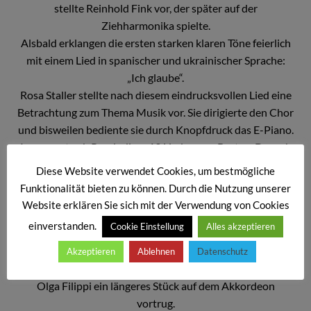
stellte Reinhold Fink vor, der später auf der
Ziehharmonika spielte.
Alsbald erklangen die ersten starken klaren Töne feierlich
mit einem Lied in spanischer und ukrainischer Sprache:
„Ich glaube“.
Rosa Staller stellte nach diesem eindrucksvollen Lied eine
Betrachtung zum Thema Musik vor. Sie dirigierte den Chor
und bisweilen bediente sie durch Knopfdruck das E-Piano.
Insgesamt gab Praeludium 13 Lieder zum Besten. Danach
erklatschten sich die Zuhörer als Zugabe noch zwei
Diese Website verwendet Cookies, um bestmögliche
weitere Lieder. Es gab spanische, russische, deutsche und
Funktionalität bieten zu können. Durch die Nutzung unserer
ukrainische Lieder.
Website erklären Sie sich mit der Verwendung von Cookies
Der Chor bedankt sich bei der Kirche und bei den
einverstanden.
Cookie Einstellung
Alles akzeptieren
Zuhörern. Es sei
wunderschön, in der Christuskirche wieder so warmherzig
Akzeptieren
Ablehnen
Datenschutz
aufgenommen zu werden. Zu erwähnen ist auch, dass
Olga Filippi ein längeres Stück auf dem Akkordeon
vortrug.