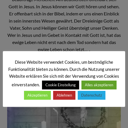
Gott in Jesus. In Jesus können wir Gott hören und sehen.
Er offenbart sich in der Bibel, indem er uns einen Einblick
in sein innerstes Wesen gewährt. Der Dreieinige Gott als
Vater, Sohn und Heiliger Geist übersteigt unser Denken.
Wer in Jesus und im Gebet in Kontakt mit Gott ist, hat das
ewige Leben nicht erst nach dem Tod sondern hat das
ewige Leben schon jetzt… „
Diese Website verwendet Cookies, um bestmögliche
Funktionalität bieten zu können. Durch die Nutzung unserer
Website erklären Sie sich mit der Verwendung von Cookies
einverstanden.
Cookie Einstellung
Alles akzeptieren
Akzeptieren
Ablehnen
Datenschutz