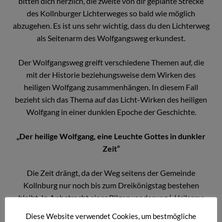
bitten dich herzlich, die zweite von dir geplante Strecke
des Kollnburger Lichterweges so bald wie möglich
abzugehen. Es ist uns sehr wichtig, dass du den Lichterweg
als Seitenarm des Wolfgangsweg erkundest.
Der Wolfgangsweg greift verschiedene Themen auf, die
mit der Historie beziehungsweise dem Wirken des
heiligen Wolfgang zusammenhängen. In diesem Fall
bezieht sich das Thema auf das Licht-Wirken des heiligen
Wolfgang in einer dunklen Epoche der Geschichte.
„Der heilige Wolfgang, eine Leuchte Gottes in dunkler
Zeit“
Die Zeit drängt, da der Weg seitens der Gemeinde
Kollnburg nur noch bis zum Dreikönigstag bestehen
bleibt. In Anbetracht einer Pilgerwanderung (
„Heilsame
Wanderungen von Pilger Rudi Simeth“
) deinerseits werden
Diese Website verwendet Cookies, um bestmögliche