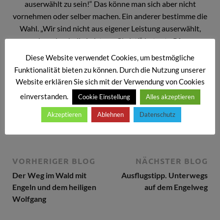
auserwählt zu sein!“ Das könne man sich aber nicht
vornehmen oder selber machen. Ein anderer bestimme die
Wahl. „Wir sind nicht aus eigener Leistung auserwählt,
sondern durch die Leistung Christi“, betonte Pfarrer
Roland Kelber. Das sei ein unbezahlbares Geschenk. „Bei
Diese Website verwendet Cookies, um bestmögliche
Gott gibt es keine Looser!“
Funktionalität bieten zu können. Durch die Nutzung unserer
Website erklären Sie sich mit der Verwendung von Cookies
Abschießend zu diesem Beichtgottesdienst gab Pfarrer
einverstanden.
Cookie Einstellung
Alles akzeptieren
Roland Kelber noch einen zusammenfassenden Überblick
über das Gemeindeleben 2022.
Akzeptieren
Ablehnen
Datenschutz
VORHERIGER BLOG
NÄCHSTER BLOG
Der Weg im Wald mit
Ausflugstipp. Unterwegs
Engeln und dem heiligen
auf dem Engelweg
Wolfgang